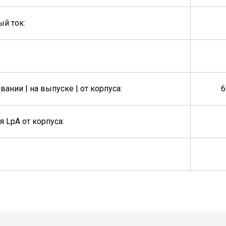
й ток:
ании | на выпуске | от корпуса:
6
 LpA от корпуса: